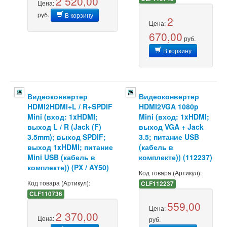
2 520,00
Цена:
руб.
В корзину
2
Цена:
670,00
руб.
В корзину
Видеоконвертер
Видеоконвертер
HDMI2HDMI+L / R+SPDIF
HDMI2VGA 1080p
Mini (вход: 1xHDMI;
Mini (вход: 1xHDMI;
выход L / R (Jack (F)
выход VGA + Jack
3.5mm); выход SPDIF;
3.5; питание USB
выход 1xHDMI; питание
(кабель в
Mini USB (кабель в
комплекте)) (112237)
комплекте)) (PX / AY50)
Код товара (Артикул):
Код товара (Артикул):
CLF112237
CLF110736
559,00
Цена:
2 370,00
Цена:
руб.