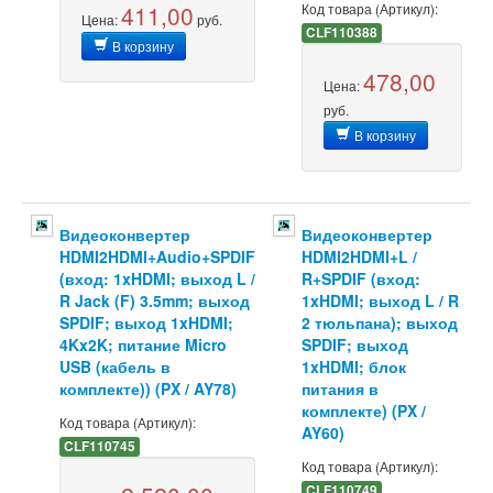
411,00
Код товара (Артикул):
Цена:
руб.
CLF110388
В корзину
478,00
Цена:
руб.
В корзину
Видеоконвертер
Видеоконвертер
HDMI2HDMI+Audio+SPDIF
HDMI2HDMI+L /
(вход: 1xHDMI; выход L /
R+SPDIF (вход:
R Jack (F) 3.5mm; выход
1xHDMI; выход L / R
SPDIF; выход 1xHDMI;
2 тюльпана); выход
4Kx2K; питание Micro
SPDIF; выход
USB (кабель в
1xHDMI; блок
комплекте)) (PX / AY78)
питания в
комплекте) (PX /
Код товара (Артикул):
AY60)
CLF110745
Код товара (Артикул):
CLF110749