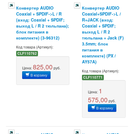
Конвертер AUDIO
Конвертер AUDIO
Coaxial + SPDIF->L / R
Coaxial+SPDIF->L /
(вход: Coaxial + SPDIF;
R+JACK (вход:
выход L / R 2 тюльпана);
Coaxial + SPDIF;
блок питания в
выход L / R 2
комплекте) (3-96312)
тюльпана + Jack (F)
3.5mm; блок
Код товара (Артикул):
питания в
CLF110762
комплекте) (PX /
AY57A)
825,00
Цена:
руб.
Код товара (Артикул):
В корзину
CLF110771
1
Цена:
575,00
руб.
В корзину