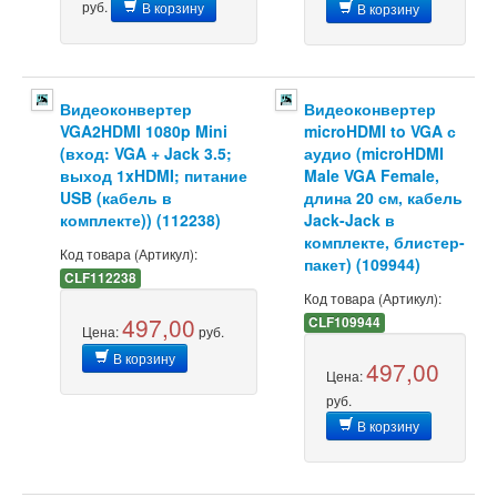
руб.
В корзину
В корзину
Видеоконвертер
Видеоконвертер
VGA2HDMI 1080p Mini
microHDMI to VGA с
(вход: VGA + Jack 3.5;
аудио (microHDMI
выход 1xHDMI; питание
Male VGA Female,
USB (кабель в
длина 20 см, кабель
комплекте)) (112238)
Jack-Jack в
комплекте, блистер-
Код товара (Артикул):
пакет) (109944)
CLF112238
Код товара (Артикул):
497,00
CLF109944
Цена:
руб.
В корзину
497,00
Цена:
руб.
В корзину