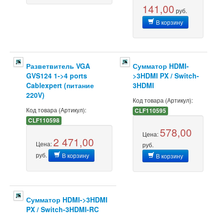
141,00
руб.
В корзину
Разветвитель VGA
Сумматор HDMI-
GVS124 1->4 ports
>3HDMI PX / Switch-
Cablexpert (питание
3HDMI
220V)
Код товара (Артикул):
Код товара (Артикул):
CLF110595
CLF110598
578,00
Цена:
2 471,00
Цена:
руб.
руб.
В корзину
В корзину
Сумматор HDMI->3HDMI
PX / Switch-3HDMI-RC