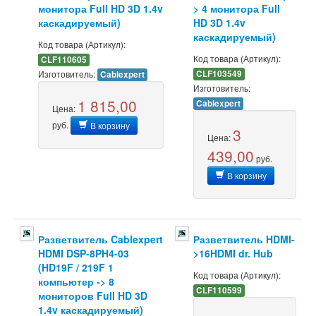
монитора Full HD 3D 1.4v
> 4 монитора Full
каскадируемый)
HD 3D 1.4v
каскадируемый)
Код товара (Артикул):
Код товара (Артикул):
CLF110605
Изготовитель:
CLF103549
Cablexpert
Изготовитель:
1 815,00
Cablexpert
Цена:
руб.
В корзину
3
Цена:
439,00
руб.
В корзину
Разветвитель Cablexpert
Разветвитель HDMI-
HDMI DSP-8PH4-03
>16HDMI dr. Hub
(HD19F / 219F 1
Код товара (Артикул):
компьютер -> 8
CLF110599
мониторов Full HD 3D
1.4v каскадируемый)