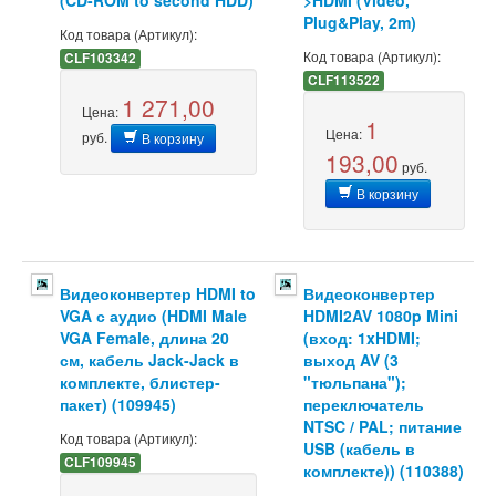
Plug&Play, 2m)
Код товара (Артикул):
Код товара (Артикул):
CLF103342
CLF113522
1 271,00
Цена:
1
Цена:
руб.
В корзину
193,00
руб.
В корзину
Видеоконвертер HDMI to
Видеоконвертер
VGA с аудио (HDMI Male
HDMI2AV 1080p Mini
VGA Female, длина 20
(вход: 1xHDMI;
см, кабель Jack-Jack в
выход AV (3
комплекте, блистер-
"тюльпана");
пакет) (109945)
переключатель
NTSC / PAL; питание
Код товара (Артикул):
USB (кабель в
CLF109945
комплекте)) (110388)