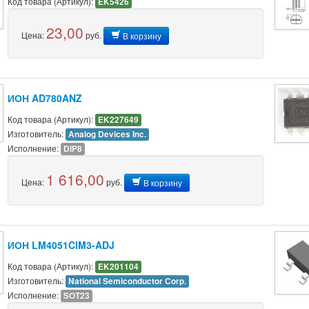
Код товара (Артикул):
EK5426
23,00
Цена:
руб.
В корзину
ИОН AD780ANZ
Код товара (Артикул):
EK227649
Изготовитель:
Analog Devices Inc.
Исполнение:
DIP8
1 616,00
Цена:
руб.
В корзину
ИОН LM4051CIM3-ADJ
Код товара (Артикул):
EK201104
Изготовитель:
National Semiconductor Corp.
Исполнение:
SOT23