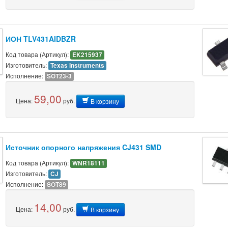
ИОН TLV431AIDBZR
Код товара (Артикул):
EK215937
Изготовитель:
Texas Instruments
Исполнение:
SOT23-3
59,00
Цена:
руб.
В корзину
Источник опорного напряжения CJ431 SMD
Код товара (Артикул):
WNR18111
Изготовитель:
CJ
Исполнение:
SOT89
14,00
Цена:
руб.
В корзину