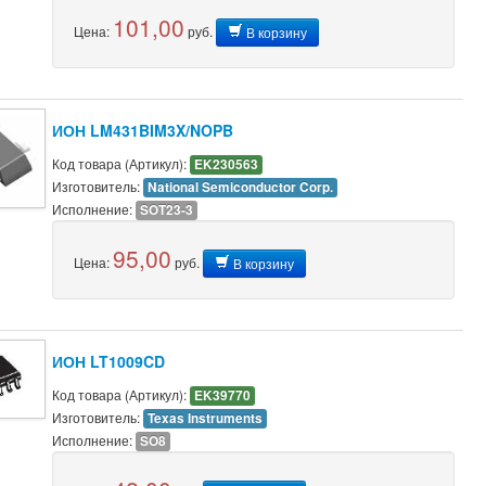
101,00
Цена:
руб.
В корзину
ИОН LM431BIM3X/NOPB
Код товара (Артикул):
EK230563
Изготовитель:
National Semiconductor Corp.
Исполнение:
SOT23-3
95,00
Цена:
руб.
В корзину
ИОН LT1009CD
Код товара (Артикул):
EK39770
Изготовитель:
Texas Instruments
Исполнение:
SO8