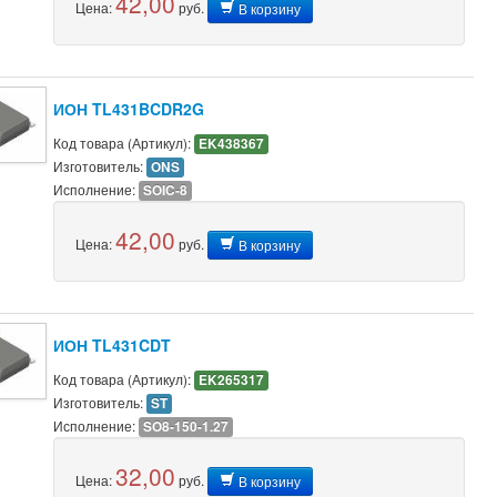
42,00
Цена:
руб.
В корзину
ИОН TL431BCDR2G
Код товара (Артикул):
EK438367
Изготовитель:
ONS
Исполнение:
SOIC-8
42,00
Цена:
руб.
В корзину
ИОН TL431CDT
Код товара (Артикул):
EK265317
Изготовитель:
ST
Исполнение:
SO8-150-1.27
32,00
Цена:
руб.
В корзину