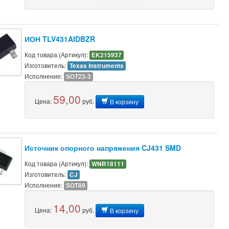
ИОН TLV431AIDBZR
Код товара (Артикул):
EK215937
Изготовитель:
Texas Instruments
Исполнение:
SOT23-3
59,00
Цена:
руб.
В корзину
Источник опорного напряжения CJ431 SMD
Код товара (Артикул):
WNR18111
Изготовитель:
CJ
Исполнение:
SOT89
14,00
Цена:
руб.
В корзину