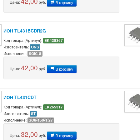
42,00
Цена:
руб.
В корзину
ИОН TL431BCDR2G
Код товара (Артикул):
EK438367
Изготовитель:
ONS
Исполнение:
SOIC-8
42,00
Цена:
руб.
В корзину
ИОН TL431CDT
Код товара (Артикул):
EK265317
Изготовитель:
ST
Исполнение:
SO8-150-1.27
32,00
Цена:
руб.
В корзину