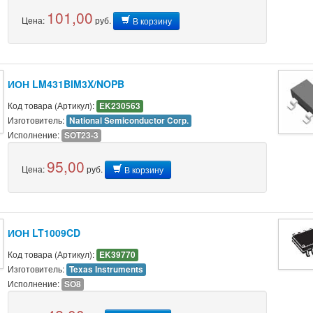
101,00
Цена:
руб.
В корзину
ИОН LM431BIM3X/NOPB
Код товара (Артикул):
EK230563
Изготовитель:
National Semiconductor Corp.
Исполнение:
SOT23-3
95,00
Цена:
руб.
В корзину
ИОН LT1009CD
Код товара (Артикул):
EK39770
Изготовитель:
Texas Instruments
Исполнение:
SO8