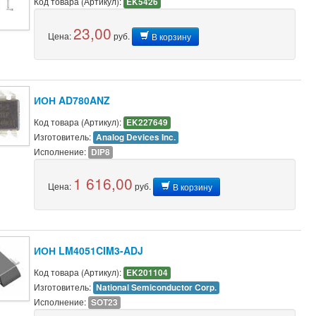
Код товара (Артикул):
EK5426
23,00
Цена:
руб.
В корзину
ИОН AD780ANZ
Код товара (Артикул):
EK227649
Изготовитель:
Analog Devices Inc.
Исполнение:
DIP8
1 616,00
Цена:
руб.
В корзину
ИОН LM4051CIM3-ADJ
Код товара (Артикул):
EK201104
Изготовитель:
National Semiconductor Corp.
Исполнение:
SOT23