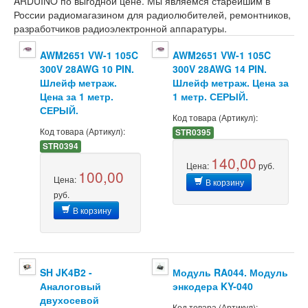
ARDUINO по выгодной цене. Мы являемся старейшим в
России радиомагазином для радиолюбителей, ремонтников,
разработчиков радиоэлектронной аппаратуры.
AWM2651 VW-1 105C
AWM2651 VW-1 105C
300V 28AWG 10 PIN.
300V 28AWG 14 PIN.
Шлейф метраж.
Шлейф метраж. Цена за
Цена за 1 метр.
1 метр. СЕРЫЙ.
СЕРЫЙ.
Код товара (Артикул):
Код товара (Артикул):
STR0395
STR0394
140,00
Цена:
руб.
100,00
Цена:
В корзину
руб.
В корзину
SH JK4B2 -
Модуль RA044. Модуль
Аналоговый
энкодера KY-040
двухосевой
Код товара (Артикул):