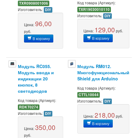
Код товара (Артикул):
TXR0908001006
Изготовитель:
TXR19030010110
DIY
Изготовитель:
DIY
96,00
Цена:
129,00
Цена:
руб.
руб.
В корзину
В корзину
Модуль RC055.
Модуль RM012.
Модуль ввода и
Многофункциональный
индикации 20
Shield для Arduino
кнопок, 8
Код товара (Артикул):
светодиодов
CTTL10044
Код товара (Артикул):
Изготовитель:
DIY
RDKT0274
218,00
Изготовитель:
DIY
Цена:
руб.
В корзину
350,00
Цена:
руб.