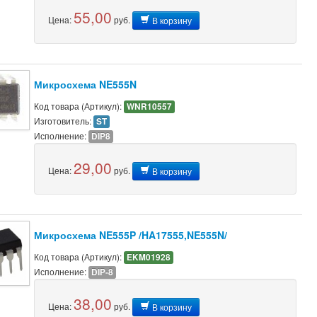
55,00
Цена:
руб.
В корзину
Микросхема NE555N
Код товара (Артикул):
WNR10557
Изготовитель:
ST
Исполнение:
DIP8
29,00
Цена:
руб.
В корзину
Микросхема NE555P /HA17555,NE555N/
Код товара (Артикул):
EKM01928
Исполнение:
DIP-8
38,00
Цена:
руб.
В корзину