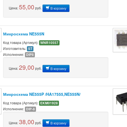
55,00
Цена:
руб.
В корзину
Микросхема NE555N
Код товара (Артикул):
WNR10557
Изготовитель:
ST
Исполнение:
DIP8
29,00
Цена:
руб.
В корзину
Микросхема NE555P /HA17555,NE555N/
Код товара (Артикул):
EKM01928
Исполнение:
DIP-8
38,00
Цена:
руб.
В корзину