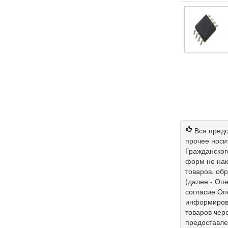
Вся предс
прочее носи
Гражданског
форм не нак
товаров, об
(далее - Опе
согласие Оп
информирова
товаров чер
предоставл