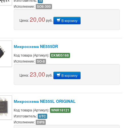
Изготовитель:
TI
Исполнение:
SO8-300
20,00
Цена:
руб.
В корзину
Микросхема NE555DR
Код товара (Артикул):
EKM05168
Исполнение:
SO-8
23,00
Цена:
руб.
В корзину
Микросхема NE555L ORIGINAL
Код товара (Артикул):
WNR18121
Изготовитель:
UTC
Исполнение:
DIP8