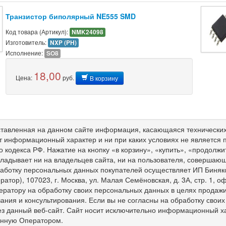
Транзистор биполярный NE555 SMD
Код товара (Артикул):
NMK24098
Изготовитель:
NXP (PH)
Исполнение:
SO8
18,00
Цена:
руб.
В корзину
тавленная на данном сайте информация, касающаяся технических 
т информационный характер и ни при каких условиях не является
о кодекса РФ. Нажатие на кнопку «в корзину», «купить», «продолж
ладывает ни на владельцев сайта, ни на пользователя, совершающ
работку персональных данных покупателей осуществляет ИП Биня
ратор), 107023, г. Москва, ул. Малая Семёновская, д. 3А, стр. 1,
ератору на обработку своих персональных данных в целях продажи 
ния и консультирования. Если вы не согласны на обработку свои
ез данный веб-сайт. Сайт носит исключительно информационный х
енную Оператором.