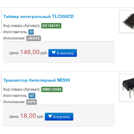
Таймер интегральный TLC555CD
Код товара (Артикул):
EK186191
Изготовитель:
TI
Исполнение:
uMAX8
146,00
Цена:
руб.
В корзину
Транзистор биполярный NE555
Код товара (Артикул):
NMK12089
Изготовитель:
ST
Исполнение:
DIP8
18,00
Цена:
руб.
В корзину