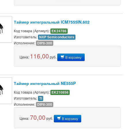
Таймер интегральный ICM7555IN.602
Код товара (Артикул):
EK24786
Изготовитель:
NXP Semiconductors
Исполнение:
DIP8-300
116,00
Цена:
руб.
В корзину
Таймер интегральный NE555P
Код товара (Артикул):
EK210856
Изготовитель:
TI
Исполнение:
DIP8-300
70,00
Цена:
руб.
В корзину