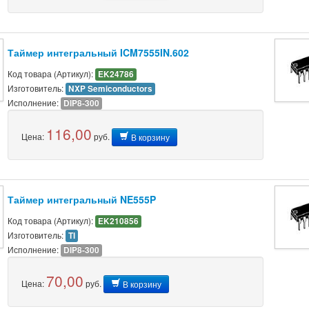
Таймер интегральный ICM7555IN.602
Код товара (Артикул):
EK24786
Изготовитель:
NXP Semiconductors
Исполнение:
DIP8-300
116,00
Цена:
руб.
В корзину
Таймер интегральный NE555P
Код товара (Артикул):
EK210856
Изготовитель:
TI
Исполнение:
DIP8-300
70,00
Цена:
руб.
В корзину