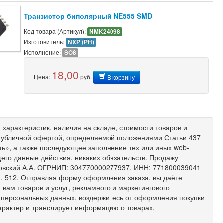
Транзистор биполярный NE555 SMD
Код товара (Артикул):
NMK24098
Изготовитель:
NXP (PH)
Исполнение:
SO8
18,00
Цена:
руб.
В корзину
характеристик, наличия на складе, стоимости товаров и
 публичной офертой, определяемой положениями Статьи 437
ить», а также последующее заполнение тех или иных web-
его данные действия, никаких обязательств. Продажу
ковский А.А. ОГРНИП: 304770000277937, ИНН: 771800039041
 оф. 512. Отправляя форму оформления заказа, вы даёте
вам товаров и услуг, рекламного и маркетингового
х персональных данных, воздержитесь от оформления покупки
арактер и транслирует информацию о товарах,