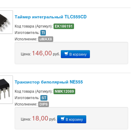
Таймер интегральный TLC555CD
Код товара (Артикул):
EK186191
Изготовитель:
TI
Исполнение:
uMAX8
146,00
Цена:
руб.
В корзину
Транзистор биполярный NE555
Код товара (Артикул):
NMK12089
Изготовитель:
ST
Исполнение:
DIP8
18,00
Цена:
руб.
В корзину