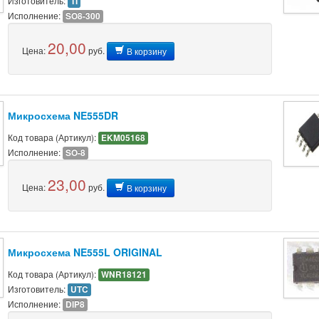
Изготовитель:
TI
Исполнение:
SO8-300
20,00
Цена:
руб.
В корзину
Микросхема NE555DR
Код товара (Артикул):
EKM05168
Исполнение:
SO-8
23,00
Цена:
руб.
В корзину
Микросхема NE555L ORIGINAL
Код товара (Артикул):
WNR18121
Изготовитель:
UTC
Исполнение:
DIP8