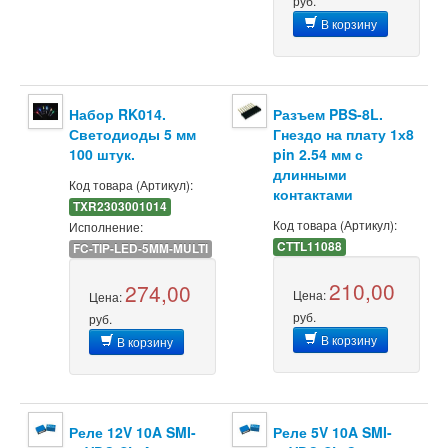
руб.
В корзину
Набор RK014.
Разъем PBS-8L.
Светодиоды 5 мм
Гнездо на плату 1х8
100 штук.
pin 2.54 мм с
длинными
Код товара (Артикул):
контактами
TXR2303001014
Код товара (Артикул):
Исполнение:
CTTL11088
FC-TIP-LED-5MM-MULTI
210,00
274,00
Цена:
Цена:
руб.
руб.
В корзину
В корзину
Реле 12V 10A SMI-
Реле 5V 10A SMI-