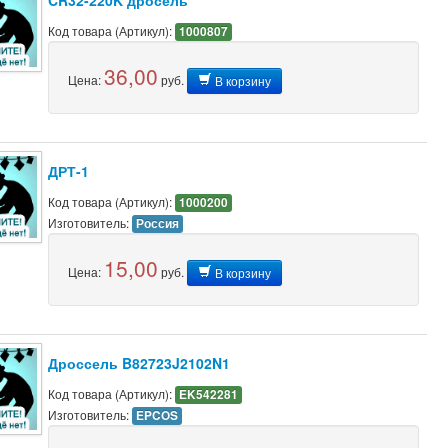
CR32-220K дросель
Код товара (Артикул):
1000807
36,00
Цена:
руб.
В корзину
ДРТ-1
Код товара (Артикул):
1000200
Изготовитель:
Россия
15,00
Цена:
руб.
В корзину
Дроссель B82723J2102N1
Код товара (Артикул):
EK542281
Изготовитель:
EPCOS