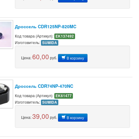
Дроссель CDR125NP-820MC
Код товара (Артикул):
EK137492
Изготовитель:
SUMIDA
60,00
Цена:
руб.
В корзину
Дроссель CDR74NP-470NC
Код товара (Артикул):
EK61477
Изготовитель:
SUMIDA
39,00
Цена:
руб.
В корзину