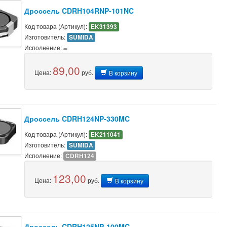
Дроссель CDRH104RNP-101NC
Код товара (Артикул):
EK31393
Изготовитель:
SUMIDA
Исполнение:
89,00
Цена:
руб.
В корзину
Дроссель CDRH124NP-330MC
Код товара (Артикул):
EK211041
Изготовитель:
SUMIDA
Исполнение:
CDRH124
123,00
Цена:
руб.
В корзину
Дроссель CDRH125NP-100MC