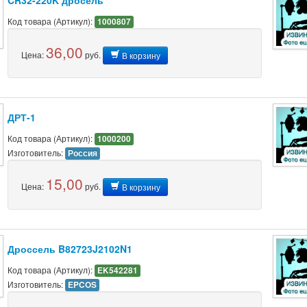
CR32-220K дросель
Код товара (Артикул):
1000807
36,00
Цена:
руб.
В корзину
ДРТ-1
Код товара (Артикул):
1000200
Изготовитель:
Россия
15,00
Цена:
руб.
В корзину
Дроссель B82723J2102N1
Код товара (Артикул):
EK542281
Изготовитель:
EPCOS