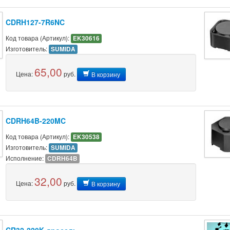
CDRH127-7R6NC
Код товара (Артикул):
EK30616
Изготовитель:
SUMIDA
65,00
Цена:
руб.
В корзину
CDRH64B-220MC
Код товара (Артикул):
EK30538
Изготовитель:
SUMIDA
Исполнение:
CDRH64B
32,00
Цена:
руб.
В корзину