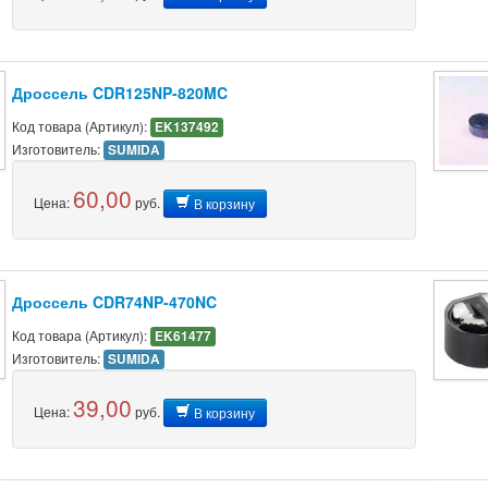
Дроссель CDR125NP-820MC
Код товара (Артикул):
EK137492
Изготовитель:
SUMIDA
60,00
Цена:
руб.
В корзину
Дроссель CDR74NP-470NC
Код товара (Артикул):
EK61477
Изготовитель:
SUMIDA
39,00
Цена:
руб.
В корзину