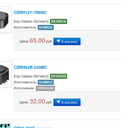
CDRH127-7R6NC
Код товара (Артикул):
EK30616
Изготовитель:
SUMIDA
65,00
Цена:
руб.
В корзину
CDRH64B-220MC
Код товара (Артикул):
EK30538
Изготовитель:
SUMIDA
Исполнение:
CDRH64B
32,00
Цена:
руб.
В корзину