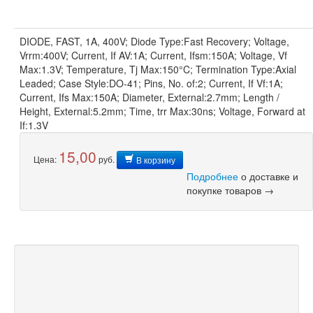
DIODE, FAST, 1A, 400V; Diode Type:Fast Recovery; Voltage,
Vrrm:400V; Current, If AV:1A; Current, Ifsm:150A; Voltage, Vf
Max:1.3V; Temperature, Tj Max:150°C; Termination Type:Axial
Leaded; Case Style:DO-41; Pins, No. of:2; Current, If Vf:1A;
Current, Ifs Max:150A; Diameter, External:2.7mm; Length /
Height, External:5.2mm; Time, trr Max:30ns; Voltage, Forward at
If:1.3V
15,00
Цена:
руб.
В корзину
Подробнее
о доставке и
покупке товаров →