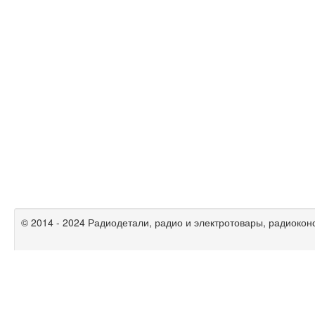
© 2014 - 2024 Радиодетали, радио и электротовары, радиокон
Радиолюбительские схемы на
mikrocxema.ru
|
спаять.рф