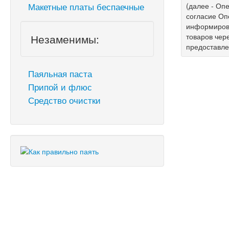
Макетные платы беспаечные
(далее - Опе
согласие Оп
информирова
Незаменимы:
товаров чер
предоставл
Паяльная паста
Припой и флюс
Средство очистки