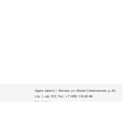
Адрес офиса: г. Москва, ул. Малая Семёновская, д. 3А,
стр. 1, оф. 512; Тел.: +7 (495) 118-60-86
Все товары
0.002 сек.