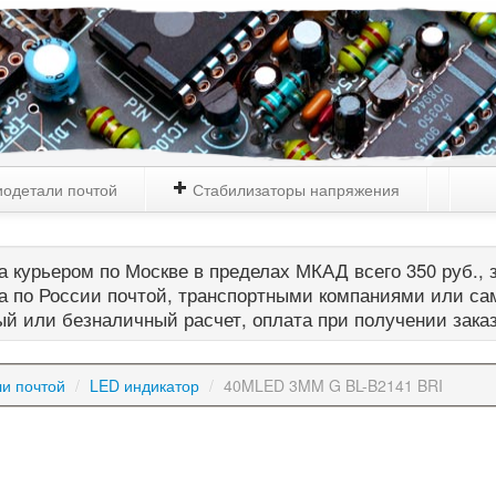
одетали почтой
Стабилизаторы напряжения
 курьером по Москве в пределах МКАД всего 350 руб., з
а по России почтой, транспортными компаниями или са
й или безналичный расчет, оплата при получении зака
и почтой
/
LED индикатор
/
40MLED 3MM G BL-B2141 BRI