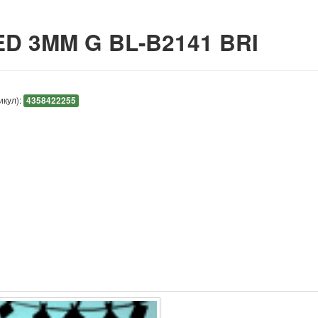
D 3MM G BL-B2141 BRI
икул):
4358422255