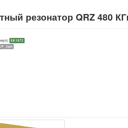
тный резонатор QRZ 480 КГ
икул):
EK1872
CP_2pin