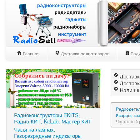
Главная
Доставка радиотоваров
Ради
Доставка
Доставк
Наличны
Радиодетал
Радиоконструкторы EKITS,
Кварцы, кв
Радио КИТ, KitLab, Мастер КИТ
Частотный 
Часы на лампах.
Газоразрядные индикаторы