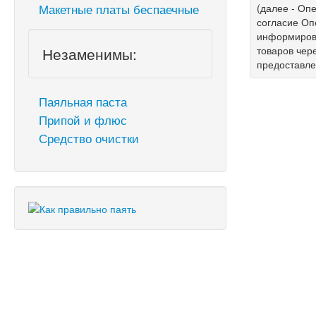
Макетные платы беспаечные
(далее - Опе
согласие Оп
информирова
Незаменимы:
товаров чер
предоставл
Паяльная паста
Припой и флюс
Средство очистки