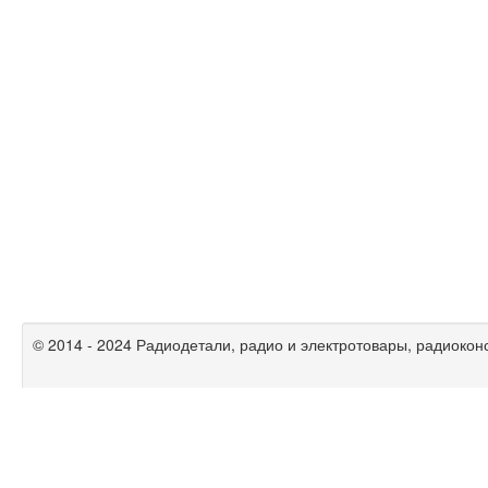
© 2014 - 2024 Радиодетали, радио и электротовары, радиокон
Радиолюбительские схемы на
mikrocxema.ru
|
спаять.рф