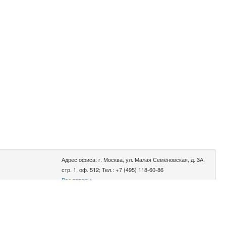
Адрес офиса: г. Москва, ул. Малая Семёновская, д. 3А,
стр. 1, оф. 512; Тел.: +7 (495) 118-60-86
Все товары
0.002 сек.