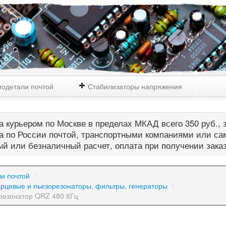
одетали почтой
Стабилизаторы напряжения
 курьером по Москве в пределах МКАД всего 350 руб., з
а по России почтой, транспортными компаниями или са
й или безналичный расчет, оплата при получении зака
и почтой
/
арцевые и пьезорезонаторы, фильтры, генераторы
/
резонатор QRZ 480 КГц