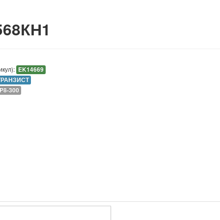
568КН1
икул):
EK14669
ТРАНЗИСТ
IP8-300