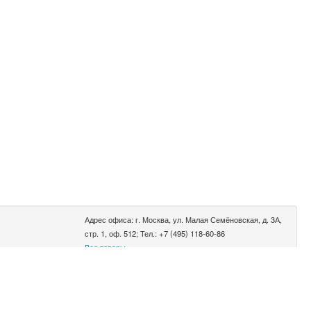
Адрес офиса: г. Москва, ул. Малая Семёновская, д. 3А,
стр. 1, оф. 512; Тел.: +7 (495) 118-60-86
Все товары
0.002 сек.