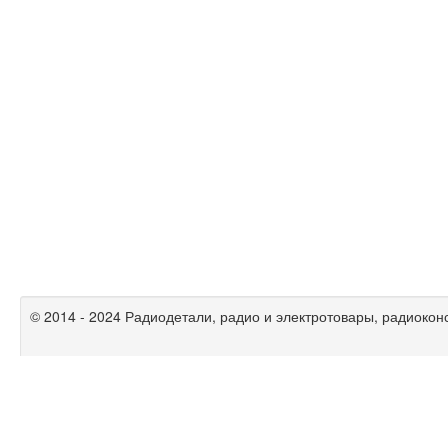
© 2014 - 2024 Радиодетали, радио и электротовары, радиокон
Радиолюбительские схемы на
mikrocxema.ru
|
спаять.рф