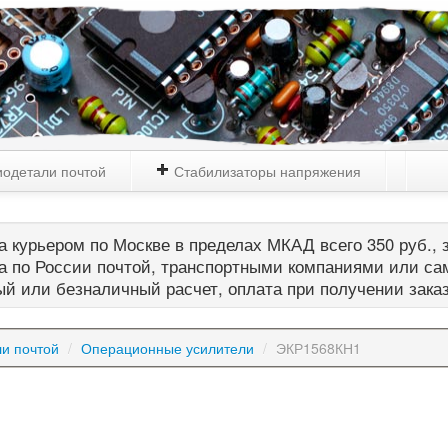
одетали почтой
Стабилизаторы напряжения
 курьером по Москве в пределах МКАД всего 350 руб., з
а по России почтой, транспортными компаниями или са
й или безналичный расчет, оплата при получении зака
и почтой
/
Операционные усилители
/
ЭКР1568КН1