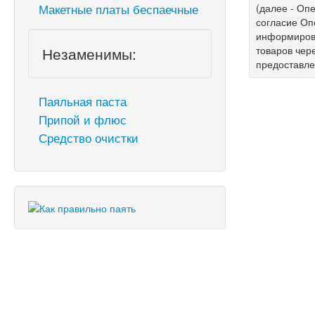
Макетные платы беспаечные
(далее - Опе
согласие Оп
информирова
Незаменимы:
товаров чер
предоставл
Паяльная паста
Припой и флюс
Средство очистки