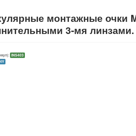
улярные монтажные очки 
нительными 3-мя линзами.
икул):
INS403
DIY