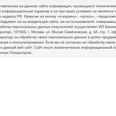
тавленная на данном сайте информация, касающаяся технических 
т информационный характер и ни при каких условиях не является
о кодекса РФ. Нажатие на кнопку «в корзину», «купить», «продолж
ладывает ни на владельцев сайта, ни на пользователя, совершающ
работку персональных данных покупателей осуществляет ИП Биня
ратор), 107023, г. Москва, ул. Малая Семёновская, д. 3А, стр. 1,
ератору на обработку своих персональных данных в целях продажи 
ния и консультирования. Если вы не согласны на обработку свои
ез данный веб-сайт. Сайт носит исключительно информационный х
енную Оператором.