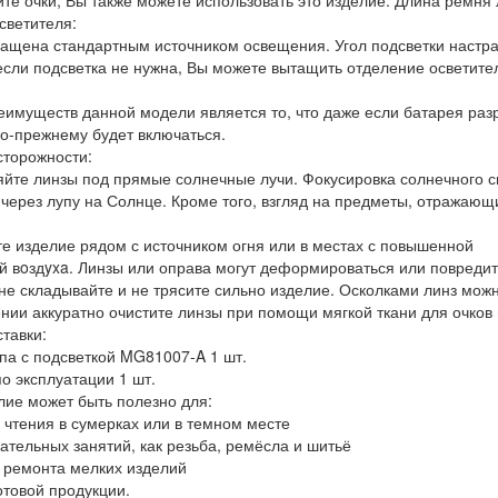
те очки, Вы также можете использовать это изделие. Длина ремня 
светителя:
нащена стандартным источником освещения. Угол подсветки настра
 если подсветка не нужна, Вы можете вытащить отделение осветите
еимуществ данной модели является то, что даже если батарея раз
о-прежнему будет включаться.
торожности:
яйте линзы под прямые солнечные лучи. Фокусировка солнечного с
 через лупу на Солнце. Кроме того, взгляд на предметы, отражающ
те изделие рядом с источником огня или в местах с повышенной
й вoздyxa. Линзы или оправа могут деформироваться или повредит
не складывайте и не трясите сильно изделие. Осколками линз мож
нии аккуратно очистите линзы при помощи мягкой ткани для очков
тавки:
па с подсветкой MG81007-A 1 шт.
о эксплуатации 1 шт.
лие может быть полезно для:
 чтения в сумерках или в темном месте
кательных занятий, как резьба, ремёсла и шитьё
и ремонта мелких изделий
отовой продукции.