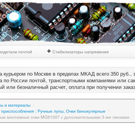
одетали почтой
Стабилизаторы напряжения
 курьером по Москве в пределах МКАД всего 350 руб., з
а по России почтой, транспортными компаниями или са
й или безналичный расчет, оплата при получении зака
ты и материалы
/
 приспособления : Ручные лупы, Очки бинокулярные
/
ые монтажные очки MG81007 с дополнительными 3-мя линзами.