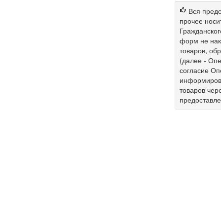
Вся предс
прочее носи
Гражданског
форм не нак
товаров, об
(далее - Опе
согласие Оп
информирова
товаров чер
предоставл