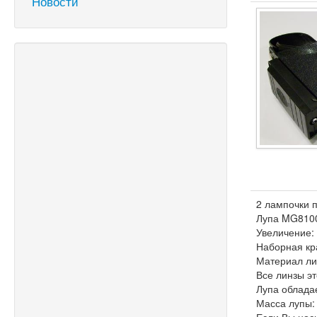
Новости
2 лампочки п
Лупа MG8100
Увеличение:
Наборная крат
Материал ли
Все линзы э
Лупа облада
Масса лупы: 