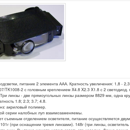
одсветки, питание 2 элемента ААА. Кратность увеличения: 1,8 - 2,3 -
7/TK1008-2 с головным креплением X4.8 X2.3 X1.8 с 2 светодиод. 
 Три линзы - две прямоугольных линзы размером 8829 мм, одна кр
ность 1.8; 2.3; 3.7; 4.8.
нз: акриловый полимер.
той серии налобных луп взаимозаменяемы.
ет съемным отделением осветителя, питание осуществляется двумя
101г (при оснащении тремя линзами). 148г (три линзы, осветитель 