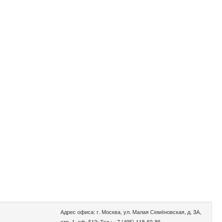
Адрес офиса: г. Москва, ул. Малая Семёновская, д. 3А,
стр. 1, оф. 512; Тел.: +7 (495) 118-60-86