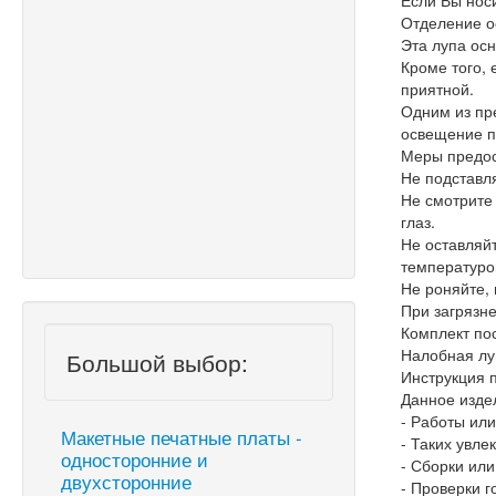
Если Вы носи
Отделение о
Эта лупа ос
Кроме того,
приятной.
Одним из пр
освещение п
Меры предос
Не подставл
Не смотрите
глаз.
Не оставляй
температуро
Не роняйте, 
При загрязне
Комплект пос
Налобная лу
Большой выбор:
Инструкция п
Данное изде
- Работы или
Макетные печатные платы -
- Таких увле
односторонние и
- Сборки ил
двухсторонние
- Проверки г