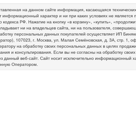
тавленная на данном сайте информация, касающаяся технических 
т информационный характер и ни при каких условиях не является
о кодекса РФ. Нажатие на кнопку «в корзину», «купить», «продолж
ладывает ни на владельцев сайта, ни на пользователя, совершающ
работку персональных данных покупателей осуществляет ИП Биня
ратор), 107023, г. Москва, ул. Малая Семёновская, д. 3А, стр. 1,
ератору на обработку своих персональных данных в целях продажи 
ния и консультирования. Если вы не согласны на обработку свои
ез данный веб-сайт. Сайт носит исключительно информационный х
енную Оператором.