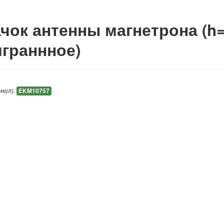
чок антенны магнетрона (h=1
граннное)
икул):
EKM10757