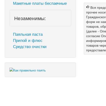
Макетные платы беспаечные
Вся предс
прочее носи
Незаменимы:
Гражданског
форм не нак
товаров, об
(далее - Опе
Паяльная паста
согласие Оп
Припой и флюс
информирова
товаров чер
Средство очистки
предоставл