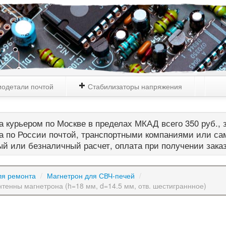
одетали почтой
Стабилизаторы напряжения
 курьером по Москве в пределах МКАД всего 350 руб., з
а по России почтой, транспортными компаниями или са
й или безналичный расчет, оплата при получении зака
ля ремонта
/
Магнетрон для СВЧ-печей
/
нтенны магнетрона (h=18 мм, d=14.5 мм, отв. шестиграннное)