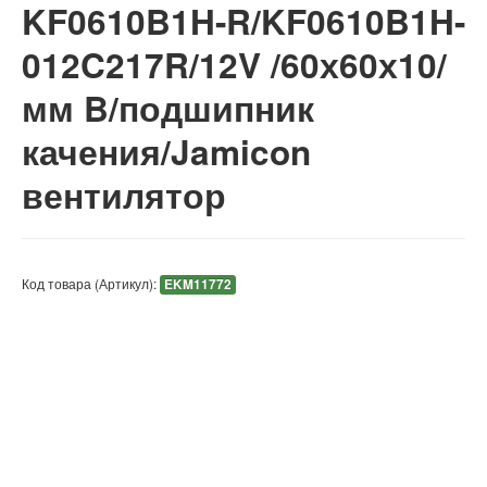
KF0610B1H-R/KF0610B1H-
012C217R/12V /60х60х10/
мм B/подшипник
качения/Jamicon
вентилятор
Код товара (Артикул):
EKM11772