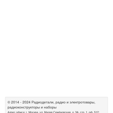
© 2014 - 2024 Радиодетали, радио и электротовары,
радиоконструкторы и наборы
Адрес офиса: г. Москва, ул. Малая Семёновская, д. 3А, стр. 1, оф. 512;