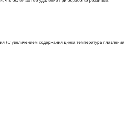
, что облегчает её удаление при обработке резанием.
ьсия (С увеличением содержания цинка температура плавления