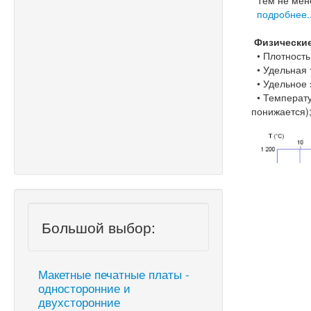
Тем не мене
подробнее..
Физические
• Плотность:
• Удельная т
• Удельное э
• Температу
понижается)
Большой выбор:
Макетные печатные платы -
односторонние и
двухсторонние