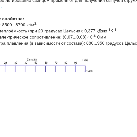
е легирование свинцом применяют для получения сыпучей стружки
.
 свойства:
3
 8500...8700 кг/м
;
-1
-1
еплоёмкость (при 20 градусах Цельсия): 0,377 кДжкг
K
-6
лектрическое сопротивление: (0,07...0,08)·10
Омм;
ра плавления (в зависимости от состава): 880...950 градусов Цел
;