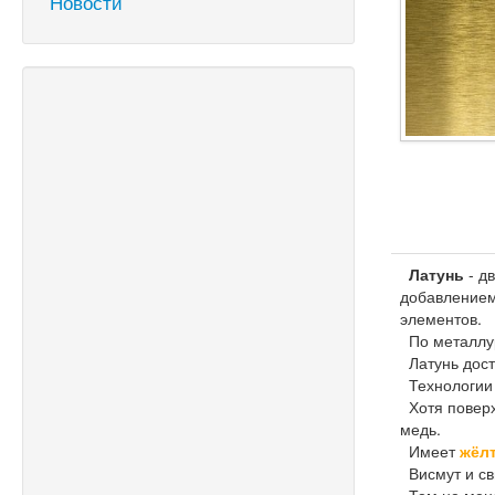
Новости
Латунь
- д
добавлением
элементов.
По металлур
Латунь доста
Технологии 
Хотя поверх
медь.
Имеет
жёл
Висмут и св