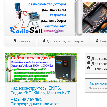
Главная
Доставка радиотоваров
Ради
Доставка
Доставк
Наличны
Инструмен
Радиоконструкторы EKITS,
Латунный л
Радио КИТ, KitLab, Мастер КИТ
Часы на лампах.
Газоразрядные индикаторы