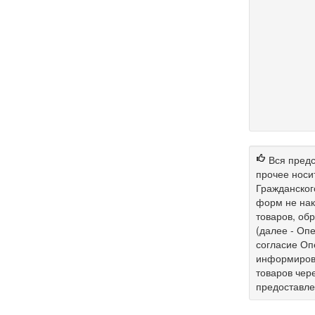
Вся предс
прочее носи
Гражданског
форм не нак
товаров, об
(далее - Опе
согласие Оп
информирова
товаров чер
предоставл