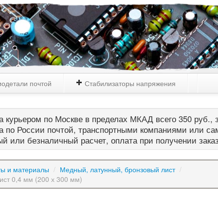
одетали почтой
Стабилизаторы напряжения
 курьером по Москве в пределах МКАД всего 350 руб., з
а по России почтой, транспортными компаниями или са
й или безналичный расчет, оплата при получении зака
ты и материалы
/
Медный, латунный, бронзовый лист
/
ист 0,4 мм (200 х 300 мм)