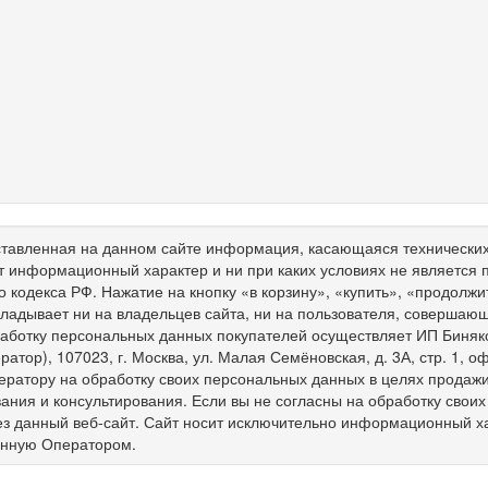
тавленная на данном сайте информация, касающаяся технических 
т информационный характер и ни при каких условиях не является
о кодекса РФ. Нажатие на кнопку «в корзину», «купить», «продолж
ладывает ни на владельцев сайта, ни на пользователя, совершающ
работку персональных данных покупателей осуществляет ИП Биня
ратор), 107023, г. Москва, ул. Малая Семёновская, д. 3А, стр. 1,
ератору на обработку своих персональных данных в целях продажи 
ния и консультирования. Если вы не согласны на обработку свои
ез данный веб-сайт. Сайт носит исключительно информационный х
енную Оператором.