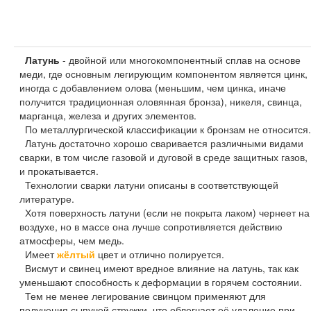
Латунь
- двойной или многокомпонентный сплав на основе
меди, где основным легирующим компонентом является цинк,
иногда с добавлением олова (меньшим, чем цинка, иначе
получится традиционная оловянная бронза), никеля, свинца,
марганца, железа и других элементов.
По металлургической классификации к бронзам не относится.
Латунь достаточно хорошо сваривается различными видами
сварки, в том числе газовой и дуговой в среде защитных газов,
и прокатывается.
Технологии сварки латуни описаны в соответствующей
литературе.
Хотя поверхность латуни (если не покрыта лаком) чернеет на
воздухе, но в массе она лучше сопротивляется действию
атмосферы, чем медь.
Имеет
жёлтый
цвет и отлично полируется.
Висмут и свинец имеют вредное влияние на латунь, так как
уменьшают способность к деформации в горячем состоянии.
Тем не менее легирование свинцом применяют для
получения сыпучей стружки, что облегчает её удаление при