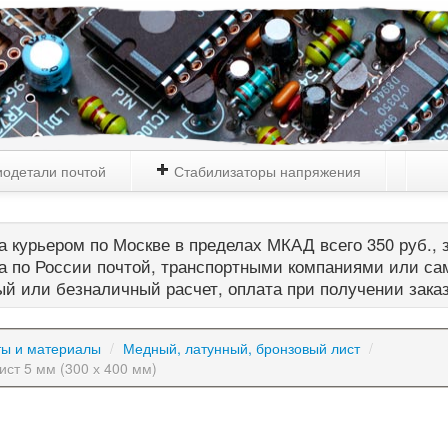
одетали почтой
Стабилизаторы напряжения
 курьером по Москве в пределах МКАД всего 350 руб., з
а по России почтой, транспортными компаниями или са
й или безналичный расчет, оплата при получении зака
ты и материалы
/
Медный, латунный, бронзовый лист
/
ист 5 мм (300 х 400 мм)