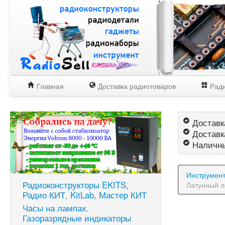
Главная
Доставка радиотоваров
Ради
Доставка
Доставк
Наличны
Инструмен
Радиоконструкторы EKITS,
Латунный л
Радио КИТ, KitLab, Мастер КИТ
Часы на лампах.
Газоразрядные индикаторы