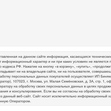
тавленная на данном сайте информация, касающаяся технических 
т информационный характер и ни при каких условиях не является
о кодекса РФ. Нажатие на кнопку «в корзину», «купить», «продолж
ладывает ни на владельцев сайта, ни на пользователя, совершающ
работку персональных данных покупателей осуществляет ИП Биня
ратор), 107023, г. Москва, ул. Малая Семёновская, д. 3А, стр. 1,
ератору на обработку своих персональных данных в целях продажи 
ния и консультирования. Если вы не согласны на обработку свои
ез данный веб-сайт. Сайт носит исключительно информационный х
енную Оператором.