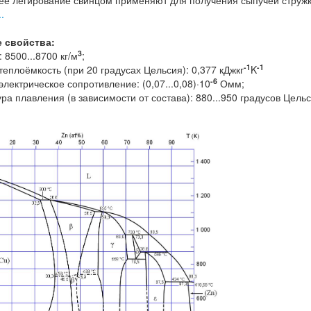
е легирование свинцом применяют для получения сыпучей стружки
.
 свойства:
3
 8500...8700 кг/м
;
-1
-1
еплоёмкость (при 20 градусах Цельсия): 0,377 кДжкг
K
-6
лектрическое сопротивление: (0,07...0,08)·10
Омм;
ра плавления (в зависимости от состава): 880...950 градусов Цел
;