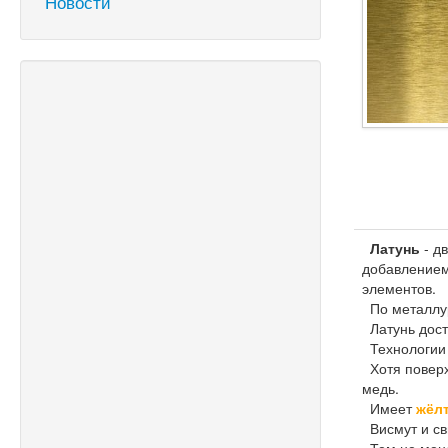
Новости
Латунь
- д
добавлением
элементов.
По металлур
Латунь доста
Технологии 
Хотя поверх
медь.
Имеет
жёл
Висмут и св