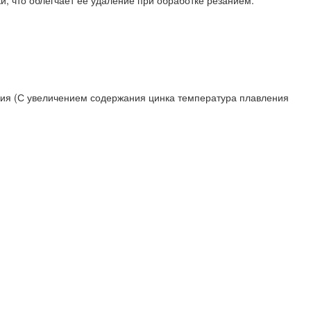
, что облегчает её удаление при обработке резанием.
ьсия (С увеличением содержания цинка температура плавления