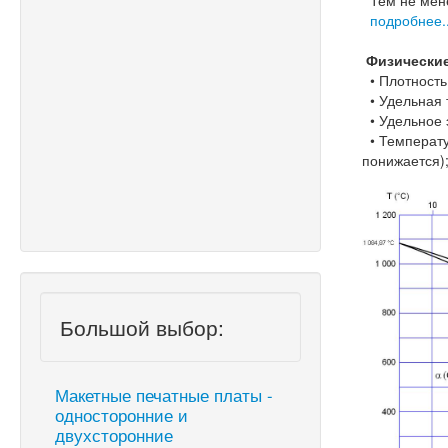
Тем не мене
подробнее..
Физические
• Плотность:
• Удельная т
• Удельное э
• Температу
понижается)
Большой выбор:
Макетные печатные платы -
односторонние и
двухсторонние