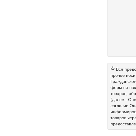
Вся предс
прочее носи
Гражданског
форм не нак
товаров, об
(далее - Опе
согласие Оп
информирова
товаров чер
предоставл