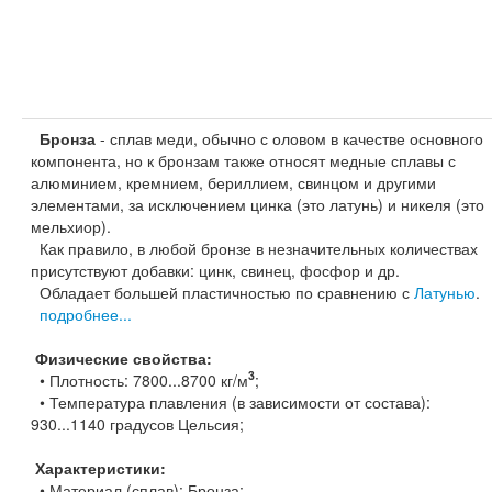
Бронза
- сплав меди, обычно с оловом в качестве основного
компонента, но к бронзам также относят медные сплавы с
алюминием, кремнием, бериллием, свинцом и другими
элементами, за исключением цинка (это латунь) и никеля (это
мельхиор).
Как правило, в любой бронзе в незначительных количествах
присутствуют добавки: цинк, свинец, фосфор и др.
Обладает большей пластичностью по сравнению с
Латунью
.
подробнее...
Физические свойства:
3
• Плотность: 7800...8700 кг/м
;
• Температура плавления (в зависимости от состава):
930...1140 градусов Цельсия;
Характеристики:
• Материал (сплав): Бронза;