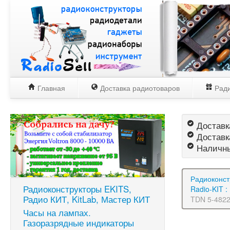
Главная
Доставка радиотоваров
Ради
Доставка
Доставк
Наличны
Радиоконст
Радиоконструкторы EKITS,
Radio-KIT 
Радио КИТ, KitLab, Мастер КИТ
TDN 5-482
Часы на лампах.
Газоразрядные индикаторы