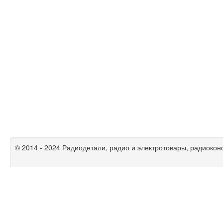
© 2014 - 2024 Радиодетали, радио и электротовары, радиокон
Радиолюбительские схемы на
mikrocxema.ru
|
спаять.рф