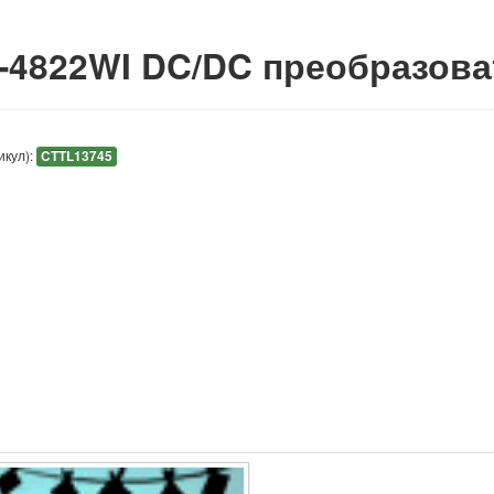
-4822WI DC/DC преобразов
икул):
CTTL13745