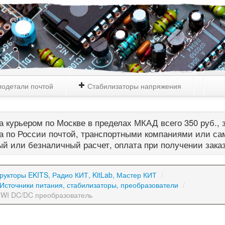
одетали почтой
Стабилизаторы напряжения
 курьером по Москве в пределах МКАД всего 350 руб., з
а по России почтой, транспортными компаниями или са
й или безналичный расчет, оплата при получении зака
рукторы EKITS, Радио КИТ, KitLab, Мастер КИТ
/
: Источники питания, стабилизаторы, преобразователи
/
2WI DC/DC преобразователь