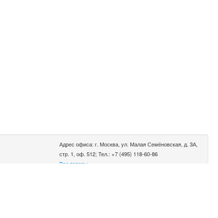
Адрес офиса: г. Москва, ул. Малая Семёновская, д. 3А,
стр. 1, оф. 512; Тел.: +7 (495) 118-60-86
Все товары
0.002 сек.