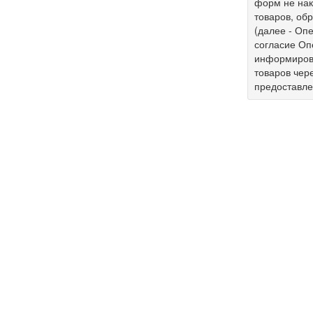
форм не нак
товаров, об
(далее - Опе
согласие Оп
информирова
товаров чер
предоставл