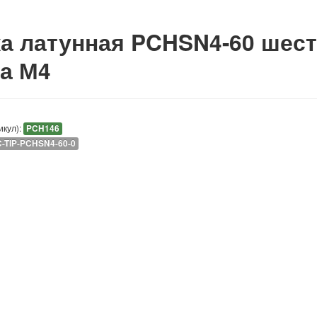
а латунная PCHSN4-60 шест
а М4
икул):
PCH146
C-TIP-PCHSN4-60-0