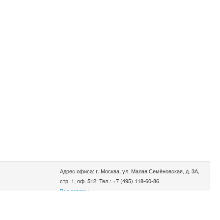
Адрес офиса: г. Москва, ул. Малая Семёновская, д. 3А,
стр. 1, оф. 512; Тел.: +7 (495) 118-60-86
Все товары
0.002 сек.