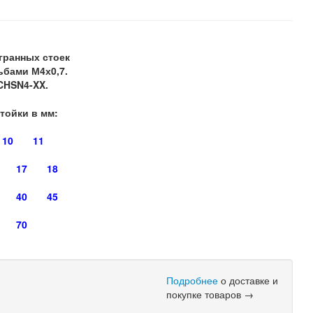
гранных стоек
ьбами М4х0,7.
CHSN4-XX.
стойки в мм:
10
11
17
18
40
45
70
Подробнее
о доставке и
покупке товаров →