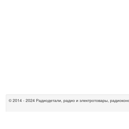
© 2014 - 2024 Радиодетали, радио и электротовары, радиокон
Радиолюбительские схемы на
mikrocxema.ru
|
спаять.рф