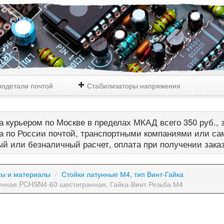
одетали почтой
Стабилизаторы напряжения
 курьером по Москве в пределах МКАД всего 350 руб., з
а по России почтой, транспортными компаниями или са
й или безналичный расчет, оплата при получении зака
ты и материалы
/
Стойки латунные М4, тип Винт-Гайка
/
унная PCHSN4-60 шестигранная, Гайка-Винт Резьба М4