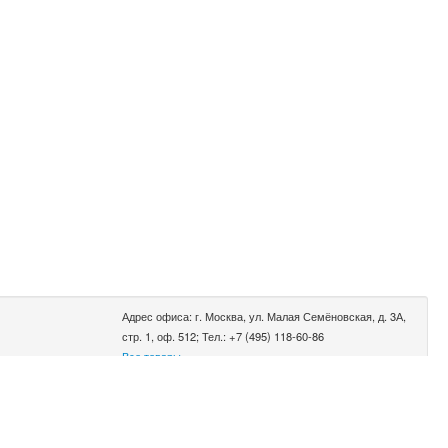
Адрес офиса: г. Москва, ул. Малая Семёновская, д. 3А,
стр. 1, оф. 512; Тел.: +7 (495) 118-60-86
Все товары
0.002 сек.