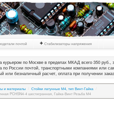
одетали почтой
Стабилизаторы напряжения
 курьером по Москве в пределах МКАД всего 350 руб., з
а по России почтой, транспортными компаниями или са
й или безналичный расчет, оплата при получении зака
ты и материалы
/
Стойки латунные М4, тип Винт-Гайка
/
унная PCHSN4-4 шестигранная, Гайка-Винт Резьба М4