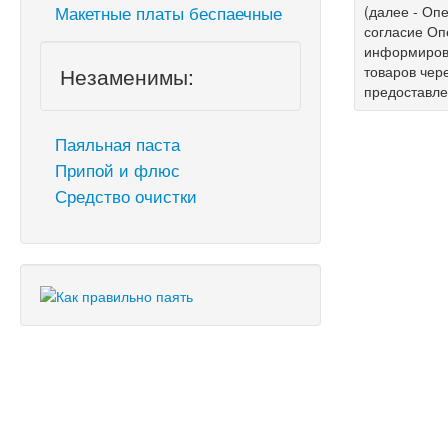
Макетные платы беспаечные
(далее - Опе
согласие Оп
информирова
Незаменимы:
товаров чер
предоставл
Паяльная паста
Припой и флюс
Средство очистки