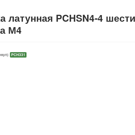
а латунная PCHSN4-4 шести
а М4
икул):
PCH331