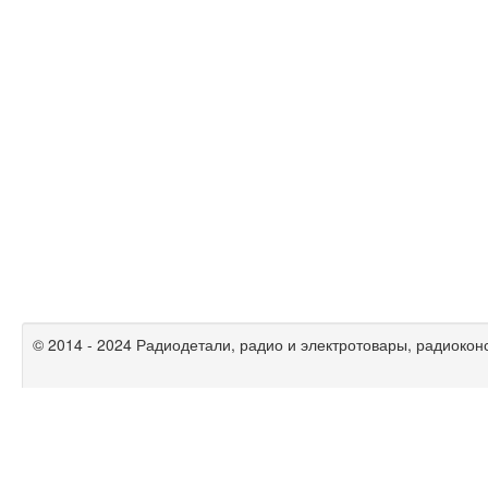
© 2014 - 2024 Радиодетали, радио и электротовары, радиокон
Радиолюбительские схемы на
mikrocxema.ru
|
спаять.рф