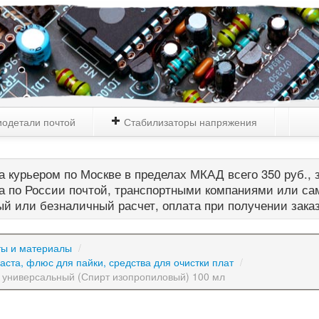
одетали почтой
Стабилизаторы напряжения
 курьером по Москве в пределах МКАД всего 350 руб., з
а по России почтой, транспортными компаниями или са
й или безналичный расчет, оплата при получении зака
ты и материалы
/
аста, флюс для пайки, средства для очистки плат
/
 универсальный (Спирт изопропиловый) 100 мл