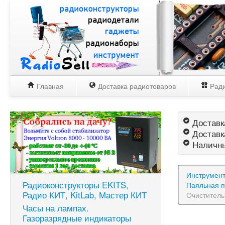
Главная
Доставка радиотоваров
Ради
Доставка
Доставк
Наличны
Инструмен
Радиоконструкторы EKITS,
Паяльная п
Радио КИТ, KitLab, Мастер КИТ
Очиститель
Часы на лампах.
Газоразрядные индикаторы