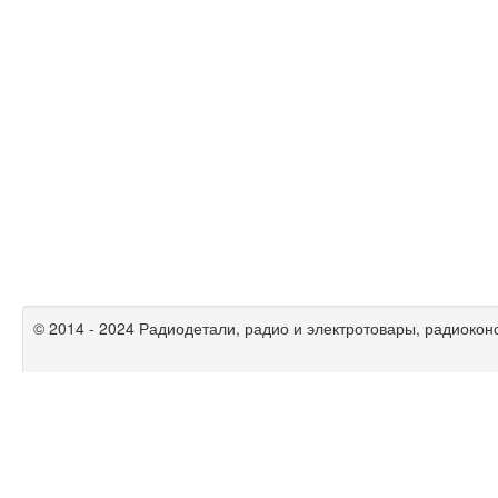
© 2014 - 2024 Радиодетали, радио и электротовары, радиокон
Радиолюбительские схемы на
mikrocxema.ru
|
спаять.рф