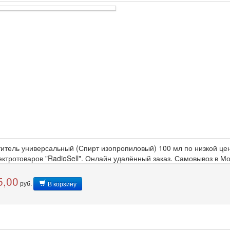
титель универсальный (Спирт изопропиловый) 100 мл по низкой цен
ектротоваров "RadioSell". Онлайн удалённый заказ. Самовывоз в М
5,00
руб.
В корзину