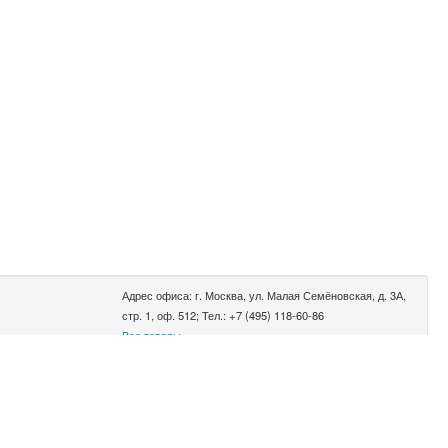
Адрес офиса: г. Москва, ул. Малая Семёновская, д. 3А,
стр. 1, оф. 512; Тел.: +7 (495) 118-60-86
Все товары
0.002 сек.