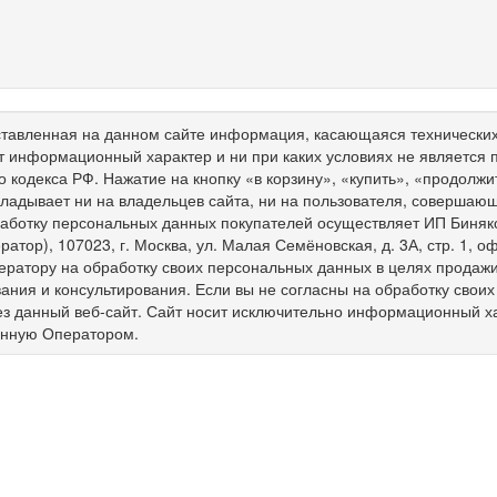
тавленная на данном сайте информация, касающаяся технических 
т информационный характер и ни при каких условиях не является
о кодекса РФ. Нажатие на кнопку «в корзину», «купить», «продолж
ладывает ни на владельцев сайта, ни на пользователя, совершающ
работку персональных данных покупателей осуществляет ИП Биня
ратор), 107023, г. Москва, ул. Малая Семёновская, д. 3А, стр. 1,
ератору на обработку своих персональных данных в целях продажи 
ния и консультирования. Если вы не согласны на обработку свои
ез данный веб-сайт. Сайт носит исключительно информационный х
енную Оператором.