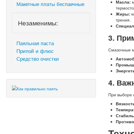
Масла:
м
Макетные платы беспаечные
термосто
Жиры:
к
трения.
Незаменимы:
Специал
3. При
Паяльная паста
Смазочные м
Припой и флюс
Средство очистки
Автомоб
Промыш
Энергет
4. Важ
При выборе 
Вязкост
Темпера
Стабиль
Противо
Техн