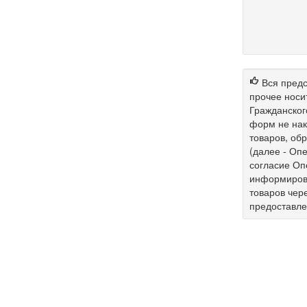
Вся предс
прочее носи
Гражданског
форм не нак
товаров, об
(далее - Опе
согласие Оп
информирова
товаров чер
предоставл