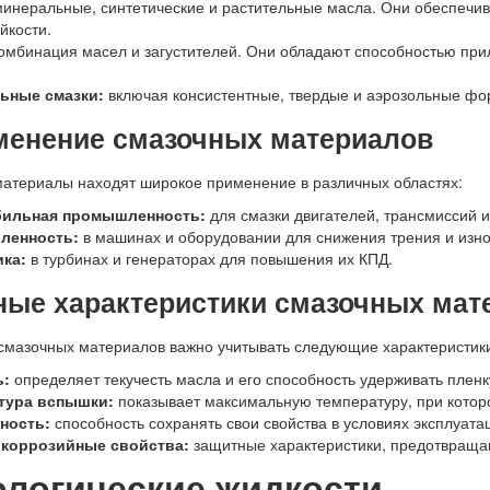
инеральные, синтетические и растительные масла. Они обеспечива
йкости.
омбинация масел и загустителей. Они обладают способностью прил
ьные смазки:
включая консистентные, твердые и аэрозольные фо
менение смазочных материалов
атериалы находят широкое применение в различных областях:
ильная промышленность:
для смазки двигателей, трансмиссий и
ленность:
в машинах и оборудовании для снижения трения и изно
ика:
в турбинах и генераторах для повышения их КПД.
ные характеристики смазочных мат
смазочных материалов важно учитывать следующие характеристик
ь:
определяет текучесть масла и его способность удерживать плен
тура вспышки:
показывает максимальную температуру, при которо
ность:
способность сохранять свои свойства в условиях эксплуата
коррозийные свойства:
защитные характеристики, предотвращ
ологические жидкости