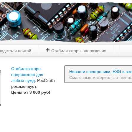
одетали почтой
Стабилизаторы напряжения
Стабилизаторы
Новости электроники, ESG и зе
напряжения для
Смазочные материалы и технол
любых нужд.
РосСтаб+
рекомендует.
Цены от 3 000 руб!