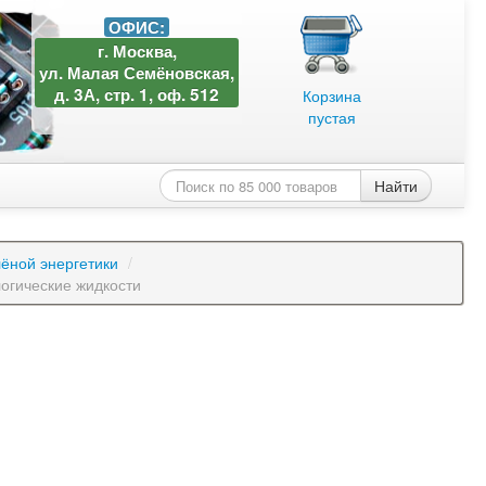
ОФИС:
г. Москва,
ул. Малая Семёновская,
д. 3А, стр. 1, оф. 512
Корзина
пустая
Найти
лёной энергетики
/
огические жидкости